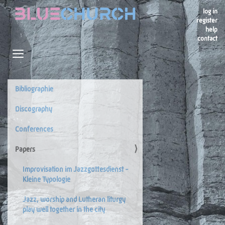
log in
register
help
contact
Navigation
Toggle navigation
Bibliographie
Navigation
Discography
Conferences
Papers
Improvisation im Jazzgottesdienst -
Kleine Typologie
Jazz, worship and Lutheran liturgy
play well together in the city