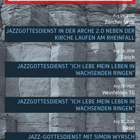
Aug 09, 2026
Zürcher Seite
JAZZGOTTESDIENST IN DER ARCHE 2.0 NEBEN DER
KIRCHE LAUFEN AM RHEINFALL
Aug 28, 2026
Zürich
JAZZGOTTESDIENST "ICH LEBE MEIN LEBEN IN
WACHSENDEN RINGEN"
Aug 29, 2026
Weinfelden TG
JAZZGOTTESDIENST "ICH LEBE MEIN LEBEN IN
WACHSENDEN RINGEN"
Aug 30, 2026
Basel
JAZZ-GOTTESDIENST MIT SIMON WYRSCH