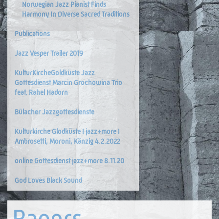
Norwegian Jazz Pianist Finds
Harmony In Diverse Sacred Traditions
Publications
Jazz Vesper Trailer 2019
KulturKircheGoldküste Jazz
Gottesdienst Marcin Grochowina Trio
feat. Rahel Hadorn
Bülacher Jazzgottesdienste
Kulturkirche Glodküste I jazz+more I
Ambrosetti, Moroni, Känzig 4.2.2022
online Gottesdienst jazz+more 8.11.20
God Loves Black Sound