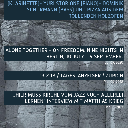
(KLARINETTE)- YURI STORIONE (PIANO)- DOMINIK
SCHÜRMANN (BASS) UND PIZZA AUS DEM
ROLLENDEN HOLZOFEN
ALONE TOGETHER - ON FREEDOM. NINE NIGHTS IN
BERLIN, 10 JULY - 4 SEPTEMBER.
Jul 03, 2020
13.2.18 / TAGES-ANZEIGER / ZÜRICH
Mar 09, 2018
„HIER MUSS KIRCHE VOM JAZZ NOCH ALLERLEI
LERNEN“ INTERVIEW MIT MATTHIAS KRIEG
Dec 16, 2017