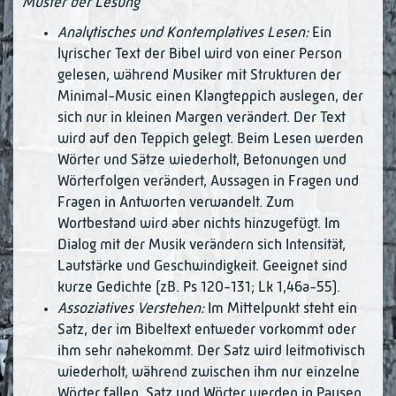
Muster der Lesung
Analytisches und Kontemplatives Lesen:
Ein
lyrischer Text der Bibel wird von einer Person
gelesen, wäh­­­­rend Musiker mit Strukturen der
Minimal-Music einen Klang­tep­pich auslegen, der
sich nur in kleinen Margen ver­­än­dert. Der Text
wird auf den Teppich gelegt. Beim Lesen werden
Wörter und Sätze wiederholt, Betonungen und
Wörterfolgen verändert, Aussagen in Fragen und
Fragen in Antworten ver­wan­­delt. Zum
Wortbestand wird aber nichts hinzuge­fügt. Im
Dialog mit der Mu­sik ver­ändern sich Intensität,
Lautstärke und Geschwin­digkeit. Geeignet sind
kurze Gedichte (zB. Ps 120-131; Lk 1,46a-55).
Assoziatives Verstehen:
Im Mittelpunkt steht ein
Satz, der im Bibeltext entweder vorkommt oder
ihm sehr nahekommt. Der Satz wird leitmotivisch
wiederholt, wäh­rend zwischen ihm nur einzelne
Wörter fallen. Satz und Wörter werden in Pausen