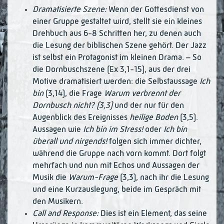
Dramatisierte Szene:
Wenn der Gottesdienst von
einer Gruppe gestaltet wird, stellt sie ein kleines
Drehbuch aus 6-8 Schritten her, zu denen auch
die Lesung der bi­bli­­schen Szene gehört. Der Jazz
ist selbst ein Protagonist im kleinen Drama. – So
die Dornbuschszene (Ex 3,1-15), aus der drei
Motive dramatisiert werden: die Selbst­aussage
Ich
bin
(3,14), die Frage
Warum verbrennt der
Dornbusch nicht? (3,3)
und der nur für den
Augenblick des Ereignisses
heilige Boden
(3,5).
Aussa­gen wie
Ich bin im Stress!
oder
Ich bin
überall und nirgends!
folgen sich immer dichter,
während die Gruppe nach vorn kommt. Dort folgt
mehrfach und nun mit Echos und Aussagen der
Musik die
Warum-Frage
(3,3), nach ihr die Lesung
und eine Kurzauslegung, beide im Gespräch mit
den Musikern.
Call and Response:
Dies ist ein Element, das seine