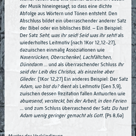
der Musik hineingesagt, so dass eine dichte
Abfolge aus Wörtern und Tönen ent­steht. Den
Abschluss bil­det ein überraschender anderer Satz
der Bibel oder ein bi­blisches Bild. – Ein Bei­spiel:
Der Satz
Seht, was ihr seid! Seid was ihr seht!
als
wie­­­derholtes Leit­motiv (nach 1Kor 12,12-27),
dazwischen einmalig Assoziationen wie
Nasenrücken, Ober­­schenkel, Lachfältchen,
Dünndarm
... und als überra­schen­­­der Schluss
Ihr
seid der Leib des Christus, als einzelne aber
Glieder
. (1Kor 12,27) Ein anderes Beispiel: Der Satz
Adam, wo bist du?
dient als Leitmotiv (Gen 3,9),
zwi­schen des­sen Rezitation fallen Antworten wie
abwesend, versteckt, bei der Arbeit, in den Fe­rien
...
und zum Schluss überraschend der Satz
Du hast
Adam wenig ge­ringer gemacht als Gott.
(Ps 8,6a)