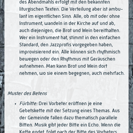
des Abend­mahls erfolgt mit den bekannten
liturgischen Texten. Die Verteilung aber ist am­bu­
lant im eigentlichen Sinn. Alle, ob mit oder ohne
Instrument, wandeln in der Kirche auf und ab,
auch diejenigen, die Brot und Wein bereithalten.
Wer ein Instrument hat, stimmt in den einfachen
Standard, den Jazzprofis vorgegeben haben,
improvi­sierend ein. Alle können sich rhythmisch
bewegen oder den Rhythmus mit Geräu­schen
aufnehmen. Man kann Brot und Wein dort
nehmen, wo sie einem begeg­nen, auch mehrfach.
Muster des Betens
Fürbitte:
Drei Vorbeter eröffnen je eine
Gebetskette mit der Setzung eines The­mas. Aus
der Gemeinde fallen dazu thematisch parallele
Bitten. Musik gibt jeder Bitte ein Echo. Wenn die
Kette endet, folgt nach der Bitte des Vorbeters