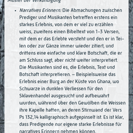
Muster der Verkündigung
Narratives Erinnern:
Die Abmachungen zwischen
Prediger und Musikanten betref­fen erstens ein
starkes Erlebnis, von dem er viel zu erzählen
weiss, zweitens einen Bibeltext von 1-3 Versen,
mit dem er das Erlebte versteht und den er in Tei­
len oder zur Gänze immer wieder zi­tiert, und
drittens eine einfache und klare Bot­schaft, die er
am Schluss sagt, aber nicht weiter interpretiert.
Die Musikanten sind es, die Erlebnis, Text und
Botschaft inter­pretieren. – Beispielsweise das
Erlebnis einer Burg an der Küste von Ghana, wo
Schwarze in dunklen Verliessen für den
Sklavenhandel aus­gesucht und aufbewahrt
wurden, während über den Gewölben die Weissen
ihre Kapelle hatten, an deren Stirnwand der Vers
Ps 132,14 kalligra­phisch aufgepinselt ist. Es ist klar,
dass Predigende nur eigene starke Erlebnisse für
narratives Erinnern nehmen können.