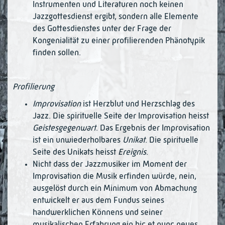
Instrumenten und Literaturen noch keinen
Jazzgottesdienst ergibt, sondern alle Elemente
des Gottesdienstes unter der Frage der
Kongenialität zu einer profilierenden Phänotypik
finden sollen.
Profilierung
Improvisation
ist Herzblut und Herzschlag des
Jazz. Die spirituelle Seite der Im­pro­visation heisst
Geistesgegenwart
. Das Ergebnis der Improvisation
ist ein un­wie­derholbares
Unikat
. Die spirituelle
Seite des Unikats heisst
Ereignis
.
Nicht dass der Jazzmusiker im Moment der
Improvisation die Musik erfinden wür­de, nein,
ausgelöst durch ein Minimum von Abmachung
entwickelt er aus dem Fundus seines
handwerklichen Könnens und seiner
musikalischen Erfahrung ein hic et nunc neues