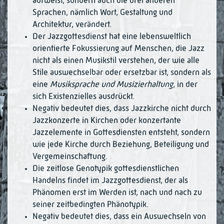
aufweist, sondern auch die drei anderen
Sprachen, nämlich Wort, Gestal­tung und
Architektur, verändert.
Der Jazzgottesdienst hat eine lebensweltlich
orientierte Fokussierung auf Men­schen, die Jazz
nicht als einen Musikstil verstehen, der wie alle
Stile auswechsel­bar oder ersetzbar ist, sondern als
eine
Musiksprache und Musizierhaltung
, in der
sich Existenzielles ausdrückt.
Negativ bedeutet dies, dass Jazzkirche nicht durch
Jazzkonzerte in Kirchen oder konzertante
Jazzelemente in Gottesdiensten entsteht, sondern
wie jede Kirche durch Beziehung, Beteiligung und
Vergemeinschaftung.
Die zeitlose Genotypik gottesdienstlichen
Handelns findet im Jazzgottesdienst, der als
Phänomen erst im Werden ist, nach und nach zu
seiner zeitbedingten Phäno­ty­pik.
Negativ bedeutet dies, dass ein Auswechseln von