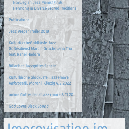
Norwegian Jazz Pianist Finds
Harmony In Diverse Sacred Traditions
Publications
Jazz Vesper Trailer 2019
KulturKircheGoldküste Jazz
Gottesdienst Marcin Grochowina Trio
feat. Rahel Hadorn
Bülacher Jazzgottesdienste
Kulturkirche Glodküste I jazz+more I
Ambrosetti, Moroni, Känzig 4.2.2022
online Gottesdienst jazz+more 8.11.20
God Loves Black Sound