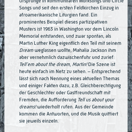
Ursprünge in kommunitä­ren Worksongs und Circle
Songs und seit den ersten Feldkirchen Einzug in
afroame­ri­kanische Liturgien fand. Ein
prominentes Beispiel dieses partizipativen
Musters ist 1963 in Washington vor dem Lincoln
Memorial entstanden, und zwar spontan, als
Martin Lu­ther King eigentlich den Teil mit seinem
Dream
weglassen wollte, Maha­lia Jackson ihm
aber vernehmlich dazwischenfuhr und zurief:
Tell’em about the dream, Martin!
Die Szene ist
heute einfach im Netz zu sehen. – Entsprechend
lässt sich nach Nennung eines aktuellen Themas
und einiger Fak­ten dazu, z.B. Gleichbe­rech­tigung
der Geschlechter oder Gastfreundschaft mit
Frem­den, die Aufforderung
Tell us about your
dreams!
wiederholt rufen. Aus der Gemeinde
kommen die Antworten, und die Musik quittiert
sie jeweils einzeln.