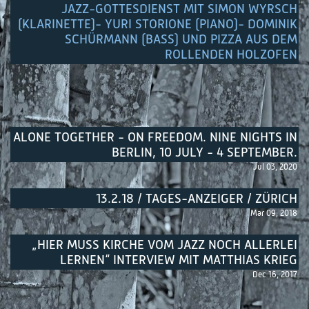
JAZZ-GOTTESDIENST MIT SIMON WYRSCH
(KLARINETTE)- YURI STORIONE (PIANO)- DOMINIK
SCHÜRMANN (BASS) UND PIZZA AUS DEM
ROLLENDEN HOLZOFEN
ALONE TOGETHER - ON FREEDOM. NINE NIGHTS IN
BERLIN, 10 JULY - 4 SEPTEMBER.
Jul 03, 2020
13.2.18 / TAGES-ANZEIGER / ZÜRICH
Mar 09, 2018
„HIER MUSS KIRCHE VOM JAZZ NOCH ALLERLEI
LERNEN“ INTERVIEW MIT MATTHIAS KRIEG
Dec 16, 2017