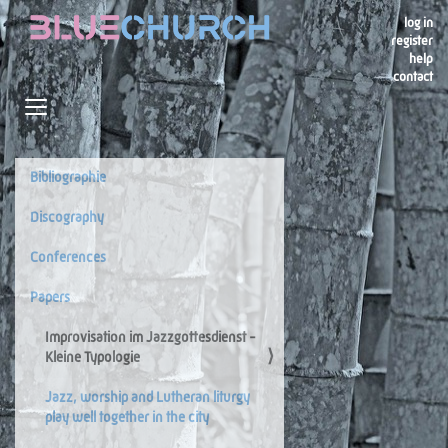
log in
register
help
contact
Navigation
Toggle navigation
Bibliographie
Navigation
Discography
Conferences
Papers
Improvisation im Jazzgottesdienst -
Kleine Typologie
Jazz, worship and Lutheran liturgy
play well together in the city