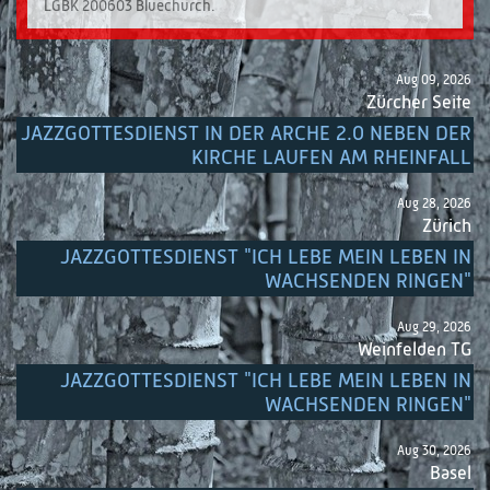
LGBK 200603 Bluechurch.
Aug 09, 2026
Zürcher Seite
JAZZGOTTESDIENST IN DER ARCHE 2.0 NEBEN DER
KIRCHE LAUFEN AM RHEINFALL
Aug 28, 2026
Zürich
JAZZGOTTESDIENST "ICH LEBE MEIN LEBEN IN
WACHSENDEN RINGEN"
Aug 29, 2026
Weinfelden TG
JAZZGOTTESDIENST "ICH LEBE MEIN LEBEN IN
WACHSENDEN RINGEN"
Aug 30, 2026
Basel