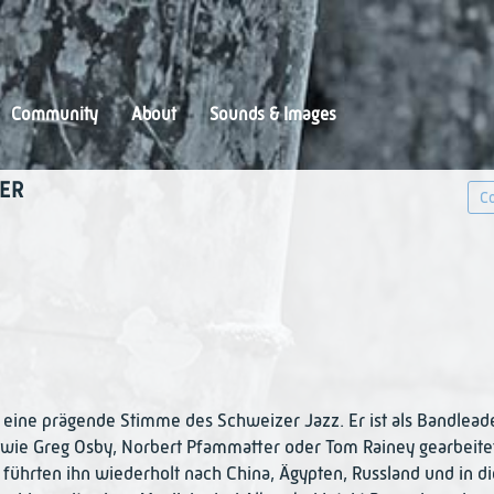
Community
About
Sounds & Images
ER
Co
ls eine prägende Stimme des Schweizer Jazz. Er ist als Bandlead
 wie Greg Osby, Norbert Pfammatter oder Tom Rainey gearbeitet
 führten ihn wiederholt nach China, Ägypten, Russland und in di