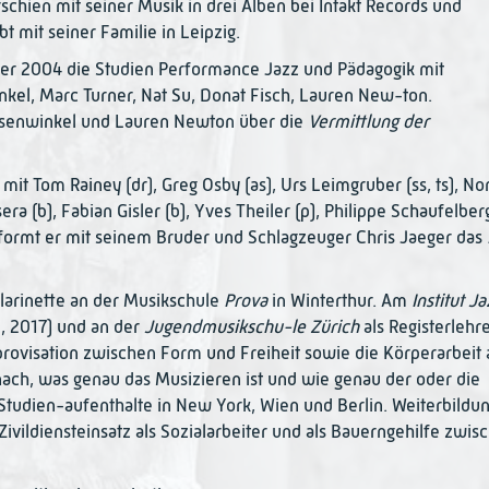
schien mit seiner Musik in drei Alben bei Intakt Records und
bt mit seiner Familie in Leipzig.
er 2004 die Studien Performance Jazz und Pädagogik mit
nkel, Marc Turner, Nat Su, Donat Fisch, Lauren New-ton.
osenwinkel und Lauren Newton über die
Vermittlung der
t Tom Rainey (dr), Greg Osby (as), Urs Leimgruber (ss, ts), No
a (b), Fabian Gisler (b), Yves Theiler (p), Philippe Schaufelber
er formt er mit seinem Bruder und Schlagzeuger Chris Jaeger das
larinette an der Musikschule
Prova
in Winterthur. Am
Institut J
, 2017) und an der
Jugendmusikschu-le Zürich
als Registerlehr
mprovisation zwischen Form und Freiheit sowie die Körperarbeit
nach, was genau das Musizieren ist und wie genau der oder die
 Studien-aufenthalte in New York, Wien und Berlin. Weiterbildu
Zivildiensteinsatz als Sozialarbeiter und als Bauerngehilfe zwis