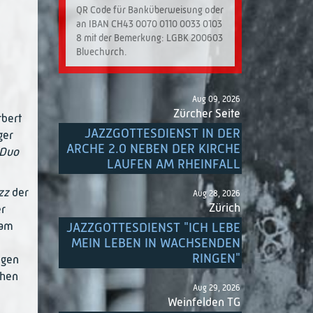
QR Code für Banküberweisung oder
an IBAN CH43 0070 0110 0033 0103
8 mit der Bemerkung: LGBK 200603
Bluechurch.
Aug 09, 2026
Zürcher Seite
rbert
JAZZGOTTESDIENST IN DER
ger
ARCHE 2.0 NEBEN DER KIRCHE
Duo
LAUFEN AM RHEINFALL
azz
der
Aug 28, 2026
Zürich
er
 am
JAZZGOTTESDIENST "ICH LEBE
MEIN LEBEN IN WACHSENDEN
RINGEN"
ngen
chen
Aug 29, 2026
Weinfelden TG