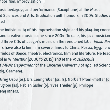
mposition, improvisation
 music pedagogy and performance (Saxophone) at the Music
d Sciences and Arts. Graduation with honours in 2004. Studies 
isch.
the individuality of his improvisation style and his play-ing conc
and creative music scene since 2004. To date, his jazz musician
d three CDs of Jaeger's music on the renowned label
Intakt Re
rs have also ta ken him several times to China, Russia, Egypt an
fields of dance, theatre, electronics, film and literature. He te
l in Winterthur (2006 to 2015) and at the
Musikschule
at
Music Department
of the Lucerne Universtiy of applied Scien
pzig, Germany.
Greg Osby (as), Urs Leimgruber (ss, ts), Norbert Pfam-matter (dr
glow (as), Fabian Gisler (b), Yves Theiler (p), Philippe
any others.