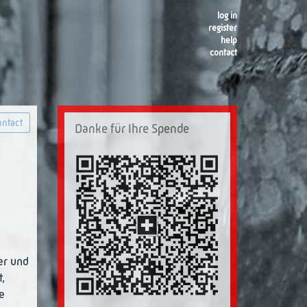
log in
register
help
contact
ntact
Danke für Ihre Spende
er und
,
e