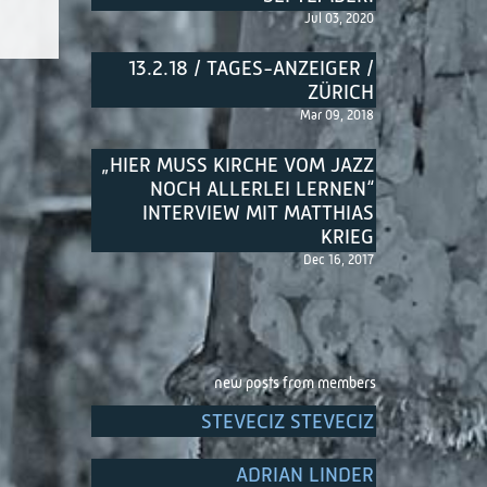
Jul 03, 2020
13.2.18 / TAGES-ANZEIGER /
ZÜRICH
Mar 09, 2018
„HIER MUSS KIRCHE VOM JAZZ
NOCH ALLERLEI LERNEN“
INTERVIEW MIT MATTHIAS
KRIEG
Dec 16, 2017
new posts from members
STEVECIZ STEVECIZ
ADRIAN LINDER