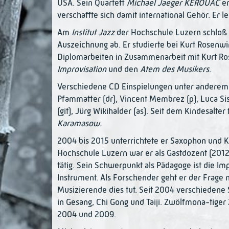
USA. Sein Quartett
Michael Jaeger KEROUAC
er
verschaffte sich damit international Gehör. Er le
Am
Institut Jazz
der Hochschule Luzern schloß 
Auszeichnung ab. Er studierte bei Kurt Rosenwi
Diplomarbeiten in Zusammenarbeit mit Kurt R
Improvisation
und den
Atem des Musikers
.
Verschiedene CD Einspielungen unter anderem mi
Pfammatter (dr), Vincent Membrez (p), Luca Siser
(git), Jürg Wikihalder (as). Seit dem Kindesalt
Karamasow.
2004 bis 2015 unterrichtete er Saxophon und K
Hochschule Luzern war er als Gastdozent (2012
tätig. Sein Schwerpunkt als Pädagoge ist die I
Instrument. Als Forschender geht er der Frage 
Musizierende dies tut. Seit 2004 verschiedene
in Gesang, Chi Gong und Taiji. Zwölfmona-tiger 
2004 und 2009.