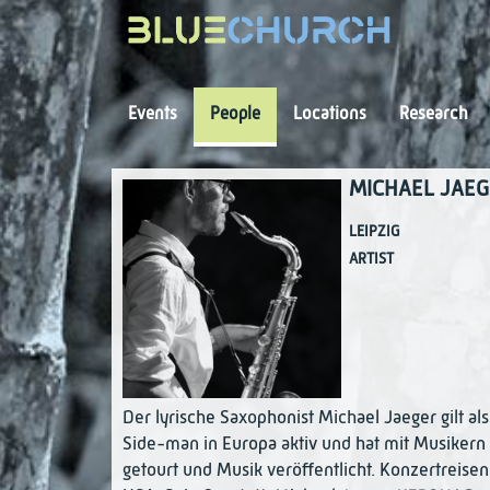
Navigation
Events
People
Locations
Research
MICHAEL JAEG
LEIPZIG
ARTIST
Der lyrische Saxophonist Michael Jaeger gilt a
Side-man in Europa aktiv und hat mit Musikern
getourt und Musik veröffentlicht. Konzertreisen