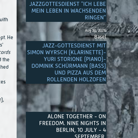
JAZZGOTTESDIENST "ICH LEBE
MEIN LEBEN IN WACHSENDEN
RINGEN"
with
Aug 30, 2026
Basel
ept. He
s'
JAZZ-GOTTESDIENST MIT
SIMON WYRSCH (KLARINETTE)-
cords
YURI STORIONE (PIANO)-
d the
DOMINIK SCHÜRMANN (BASS)
ached
UND PIZZA AUS DEM
ROLLENDEN HOLZOFEN
ces
),
ALONE TOGETHER - ON
FREEDOM. NINE NIGHTS IN
BERLIN, 10 JULY - 4
SEPTEMBER.