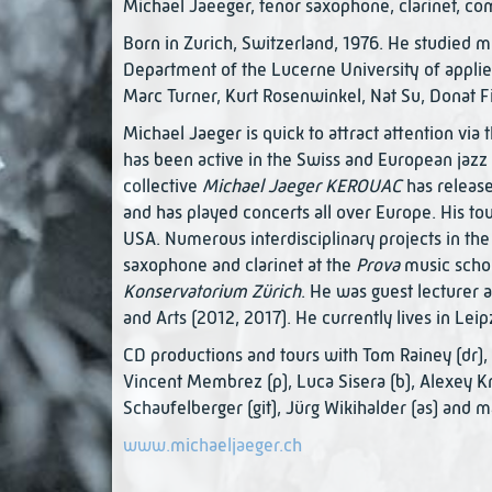
Michael Jaeeger, tenor saxophone, clarinet, co
Born in Zurich, Switzerland, 1976. He studied
Department of the Lucerne University of applie
Marc Turner, Kurt Rosenwinkel, Nat Su, Donat F
Michael Jaeger is quick to attract attention via 
has been active in the Swiss and European jazz 
collective
Michael Jaeger KEROUAC
has release
and has played concerts all over Europe. His tou
USA. Numerous interdisciplinary projects in the 
saxophone and clarinet at the
Prova
music schoo
Konservatorium Zürich
. He was guest lecturer 
and Arts (2012, 2017). He currently lives in Lei
CD productions and tours with Tom Rainey (dr), 
Vincent Membrez (p), Luca Sisera (b), Alexey Kru
Schaufelberger (git), Jürg Wikihalder (as) and m
www.michaeljaeger.ch