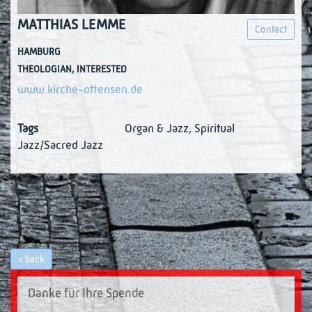
MATTHIAS LEMME
Contact
HAMBURG
THEOLOGIAN
,
INTERESTED
www.kirche-ottensen.de
Tags
Organ & Jazz
,
Spiritual
Jazz/Sacred Jazz
back
Danke für Ihre Spende