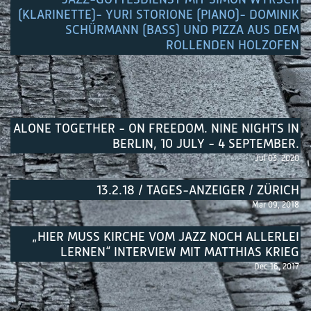
(KLARINETTE)- YURI STORIONE (PIANO)- DOMINIK
SCHÜRMANN (BASS) UND PIZZA AUS DEM
ROLLENDEN HOLZOFEN
ALONE TOGETHER - ON FREEDOM. NINE NIGHTS IN
BERLIN, 10 JULY - 4 SEPTEMBER.
Jul 03, 2020
13.2.18 / TAGES-ANZEIGER / ZÜRICH
Mar 09, 2018
„HIER MUSS KIRCHE VOM JAZZ NOCH ALLERLEI
LERNEN“ INTERVIEW MIT MATTHIAS KRIEG
Dec 16, 2017