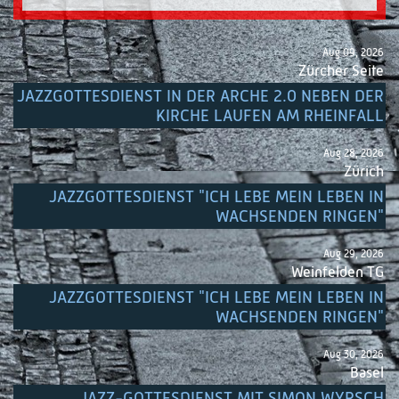
Aug 09, 2026
Zürcher Seite
JAZZGOTTESDIENST IN DER ARCHE 2.0 NEBEN DER
KIRCHE LAUFEN AM RHEINFALL
Aug 28, 2026
Zürich
JAZZGOTTESDIENST "ICH LEBE MEIN LEBEN IN
WACHSENDEN RINGEN"
Aug 29, 2026
Weinfelden TG
JAZZGOTTESDIENST "ICH LEBE MEIN LEBEN IN
WACHSENDEN RINGEN"
Aug 30, 2026
Basel
JAZZ-GOTTESDIENST MIT SIMON WYRSCH