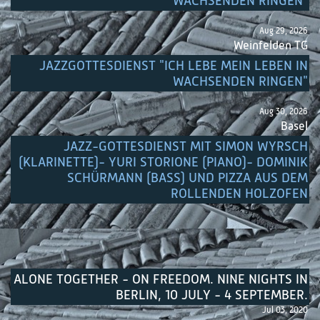
WACHSENDEN RINGEN"
Aug 29, 2026
Weinfelden TG
JAZZGOTTESDIENST "ICH LEBE MEIN LEBEN IN
WACHSENDEN RINGEN"
Aug 30, 2026
Basel
JAZZ-GOTTESDIENST MIT SIMON WYRSCH
(KLARINETTE)- YURI STORIONE (PIANO)- DOMINIK
SCHÜRMANN (BASS) UND PIZZA AUS DEM
ROLLENDEN HOLZOFEN
ALONE TOGETHER - ON FREEDOM. NINE NIGHTS IN
BERLIN, 10 JULY - 4 SEPTEMBER.
Jul 03, 2020