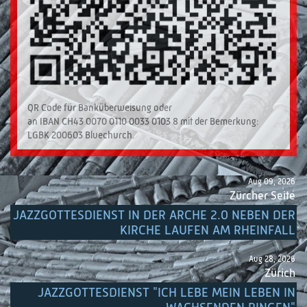
QR Code für Banküberweisung oder
an IBAN CH43 0070 0110 0033 0103 8 mit der Bemerkung:
LGBK 200603 Bluechurch.
Aug 09, 2026
Zürcher Seite
JAZZGOTTESDIENST IN DER ARCHE 2.0 NEBEN DER
KIRCHE LAUFEN AM RHEINFALL
Aug 28, 2026
Zürich
JAZZGOTTESDIENST "ICH LEBE MEIN LEBEN IN