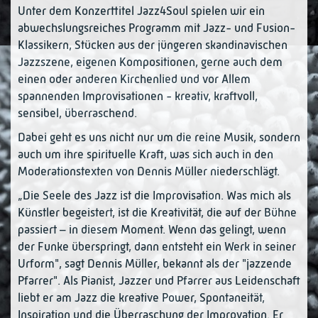
Unter dem Konzerttitel Jazz4Soul spielen wir ein
abwechslungsreiches Programm mit Jazz- und Fusion-
Klassikern, Stücken aus der jüngeren skandinavischen
Jazzszene, eigenen Kompositionen, gerne auch dem
einen oder anderen Kirchenlied und vor Allem
spannenden Improvisationen - kreativ, kraftvoll,
sensibel, überraschend.
Dabei geht es uns nicht nur um die reine Musik, sondern
auch um ihre spirituelle Kraft, was sich auch in den
Moderationstexten von Dennis Müller niederschlägt.
„Die Seele des Jazz ist die Improvisation. Was mich als
Künstler begeistert, ist die Kreativität, die auf der Bühne
passiert – in diesem Moment. Wenn das gelingt, wenn
der Funke überspringt, dann entsteht ein Werk in seiner
Urform", sagt Dennis Müller, bekannt als der "jazzende
Pfarrer". Als Pianist, Jazzer und Pfarrer aus Leidenschaft
liebt er am Jazz die kreative Power, Spontaneität,
Inspiration und die Überraschung der Improvation. Er