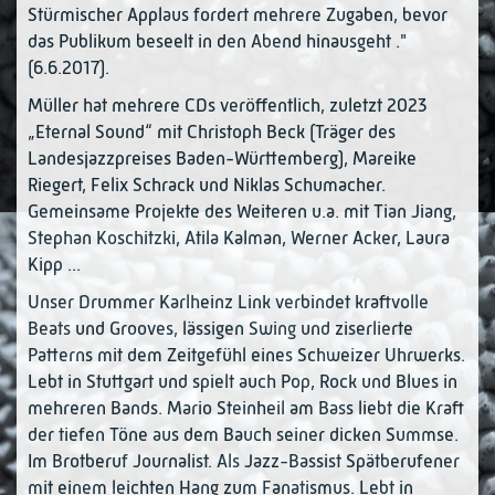
Stürmischer Applaus fordert mehrere Zugaben, bevor
das Publikum beseelt in den Abend hinausgeht ."
(6.6.2017).
Müller hat mehrere CDs veröffentlich, zuletzt 2023
„Eternal Sound“ mit Christoph Beck (Träger des
Landesjazzpreises Baden-Württemberg), Mareike
Riegert, Felix Schrack und Niklas Schumacher.
Gemeinsame Projekte des Weiteren u.a. mit Tian Jiang,
Stephan Koschitzki, Atila Kalman, Werner Acker, Laura
Kipp ...
Unser Drummer Karlheinz Link verbindet kraftvolle
Beats und Grooves, lässigen Swing und ziserlierte
Patterns mit dem Zeitgefühl eines Schweizer Uhrwerks.
Lebt in Stuttgart und spielt auch Pop, Rock und Blues in
mehreren Bands. Mario Steinheil am Bass liebt die Kraft
der tiefen Töne aus dem Bauch seiner dicken Summse.
Im Brotberuf Journalist. Als Jazz-Bassist Spätberufener
mit einem leichten Hang zum Fanatismus. Lebt in