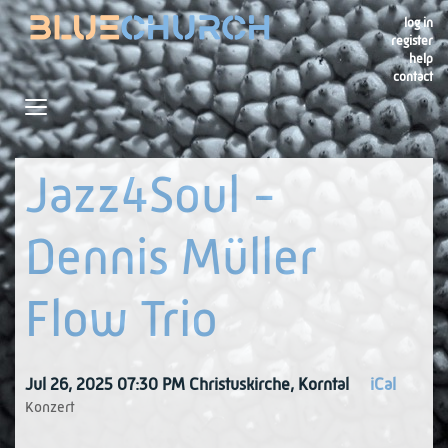
log in
register
help
contact
Navigation
Toggle navigation
Jazz4Soul -
Dennis Müller
Flow Trio
Jul 26, 2025 07:30 PM
Christuskirche
,
Korntal
iCal
Konzert